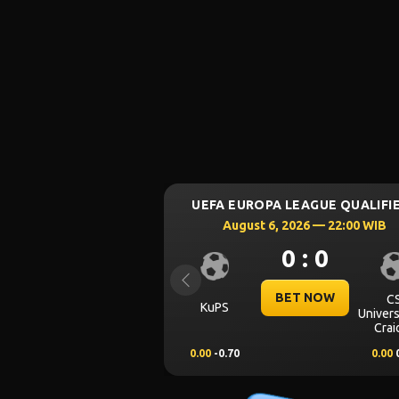
Snake Treasure
Sw
UEFA EUROPA LEAGUE QUALIFI
August 7, 2026 — 02:00 WIB
0 : 0
Previous
BET NOW
Hear
Benfica
Midlo
2.5
0.82
-2.5
-
Rich Cai Shen
Pa