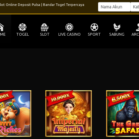
line Deposit Pulsa | Bandar Togel Terpercaya
Selamat Datang di Ngeslot
ME
TOGEL
SLOT
LIVE CASINO
SPORT
SABUNG
ARC