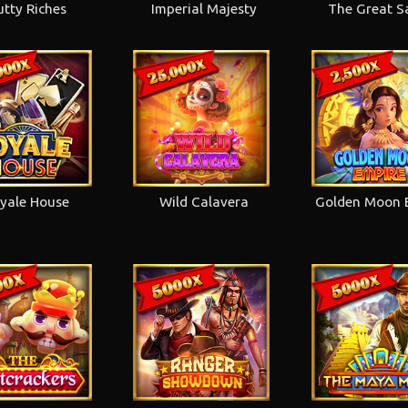
tty Riches
Imperial Majesty
The Great S
yale House
Wild Calavera
Golden Moon 