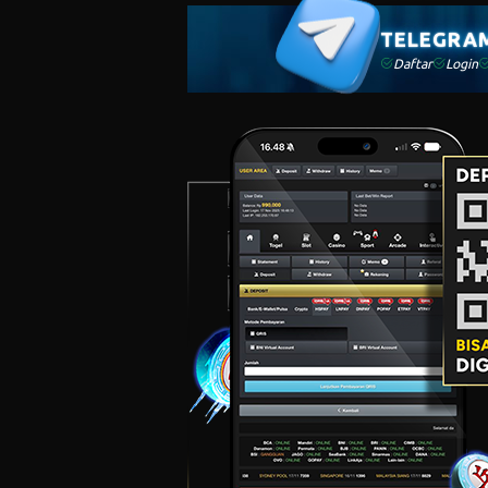
TELEGRA
Daftar
Login
Gold Rush Cowboys
Gua
Pumpkins Go Lucky
Bea