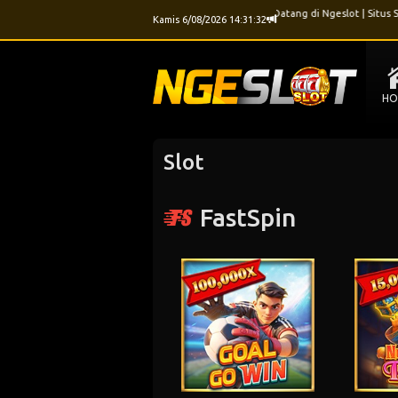
Selamat Datang di Ngeslot | Situs Slot On
Kamis 6/08/2026 14:31:33
HO
Slot
FastSpin