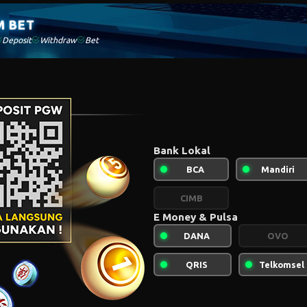
M BET
Deposit
Withdraw
Bet
rdian of The
Fruits Mania
Fortune Jewe
Museum
Bank Lokal
BCA
Mandiri
CIMB
E Money & Pulsa
DANA
OVO
QRIS
Telkomsel
sts of Luck
Blade of Fortune
Alien Sma