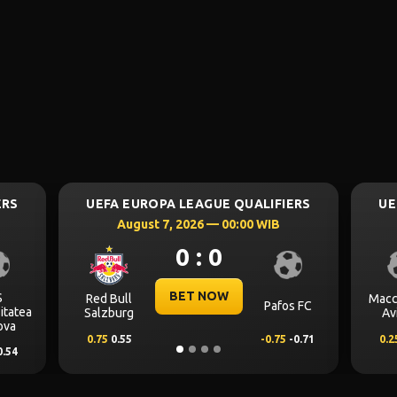
eet Frenzy
Nezha
Roma
ERS
UEFA EUROPA LEAGUE QUALIFIERS
UE
August 6, 2026 — 22:59 WIB
0 : 0
BET NOW
t of
Jagiellonia
Rangers FC
P
thian
Bialystok
0.98
0.00
-0.91
0.00
0.75
0.
i Gow Ways
Muay Thai Fighter
Leprechaun B