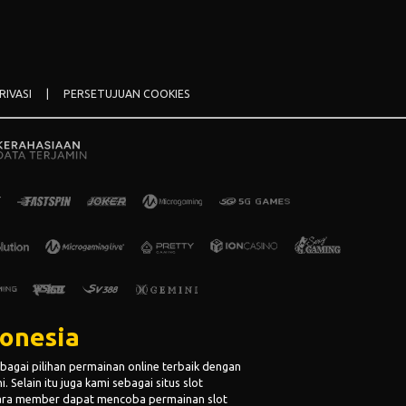
RIVASI
|
PERSETUJUAN COOKIES
uest
Safari Blitz
onesia
gon
Mushroom Bandit
rbagai pilihan permainan online terbaik dengan
. Selain itu juga kami sebagai situs slot
 para member dapat mencoba permainan slot
menangan jackpot terbesar bagi para pemain.