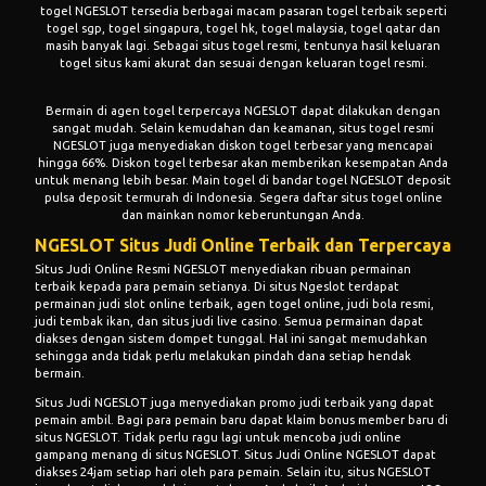
togel NGESLOT tersedia berbagai macam pasaran togel terbaik seperti
togel sgp, togel singapura, togel hk, togel malaysia, togel qatar dan
masih banyak lagi. Sebagai situs togel resmi, tentunya hasil keluaran
togel situs kami akurat dan sesuai dengan keluaran togel resmi.
Bermain di agen togel terpercaya NGESLOT dapat dilakukan dengan
sangat mudah. Selain kemudahan dan keamanan, situs togel resmi
NGESLOT juga menyediakan diskon togel terbesar yang mencapai
hingga 66%. Diskon togel terbesar akan memberikan kesempatan Anda
untuk menang lebih besar. Main togel di bandar togel NGESLOT deposit
pulsa deposit termurah di Indonesia. Segera daftar situs togel online
dan mainkan nomor keberuntungan Anda.
NGESLOT Situs Judi Online Terbaik dan Terpercaya
Situs Judi Online Resmi NGESLOT menyediakan ribuan permainan
terbaik kepada para pemain setianya. Di situs Ngeslot terdapat
permainan judi slot online terbaik, agen togel online, judi bola resmi,
judi tembak ikan, dan situs judi live casino. Semua permainan dapat
diakses dengan sistem dompet tunggal. Hal ini sangat memudahkan
sehingga anda tidak perlu melakukan pindah dana setiap hendak
bermain.
Situs Judi NGESLOT juga menyediakan promo judi terbaik yang dapat
pemain ambil. Bagi para pemain baru dapat klaim bonus member baru di
situs NGESLOT. Tidak perlu ragu lagi untuk mencoba judi online
gampang menang di situs NGESLOT. Situs Judi Online
NGESLOT
dapat
diakses 24jam setiap hari oleh para pemain. Selain itu, situs NGESLOT