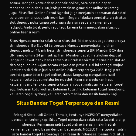
semua. Dengan kemudahan deposit online, para pemain dapat
mencoba lebih dari 1000 jenis permainan game slot online sekarang
juga. Situs Slot Online Resmi Ngeslot juga menjamin keamanan data dari
para pemain di situs judi resmi kami. Segera lakukan pendaftaran di situs
slot deposit pulsa tanpa potongan dan raih segera kemenangan
jackpot. Anda tidak perlu ragu lagi, karena kami merupakan situs judi
online lisensi resmi.
Situs Ngeslot mereka salah satu situs slot 4d dan situs togel terpercaya
di Indonesia. Bo Slot 4d terpercaya Ngeslot menyediakan pilihan
deposit melalui 4 bank besar di Indonesia seperti BRI Mandiri BCA dan
BNI yang online 24 jam setiap hari. Member dapat melakukan deposit
langsung lewat bank bank tersebut untuk menikmati permainan slot 4d
dan togel online 24jam secara cepat dan praktis. Hal ini sebagai wujud
komitmen dari situs judi slot online 24jam terpercaya 2022. Bagi para
pecinta game toto togel online, dapat langsung mengakses hasil
keluaran toto togel melalui bo ngeslot. Kami menyediakan hasil
keluaran yang lengkap seperti keluaran togel malaysia, keluaran togel
sgp, keluaran toto wuhan, keluaran togal hk, keluaran togel hongkong,
keluaran togel sydney, keluaran toto manila dan masih banyak lagi.
Situs Bandar Togel Terpercaya dan Resmi
Sebagai Situs Judi Online Terbaik, tentunya NGESLOT menyediakan
permainan terlengkap. Situs Togel merupakan salah satu favorit orang
Indonesia. Permainan judi togel online menjanjinakn hadiah
kemenangan yang besar dengan bet murah. NGESLOT merupakan salah
satu
bandar togel terpercaya
dan resmi di Indonesia. Bermain di situs