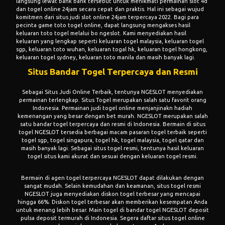
langsung lewat bank bank tersebut untuk menikmati permainan slot 4d
dan togel online 24jam secara cepat dan praktis. Hal ini sebagai wujud
komitmen dari situs judi slot online 24jam terpercaya 2022. Bagi para
pecinta game toto togel online, dapat langsung mengakses hasil
keluaran toto togel melalui bo ngeslot. Kami menyediakan hasil
keluaran yang lengkap seperti keluaran togel malaysia, keluaran togel
sgp, keluaran toto wuhan, keluaran togal hk, keluaran togel hongkong,
keluaran togel sydney, keluaran toto manila dan masih banyak lagi.
Situs Bandar Togel Terpercaya dan Resmi
Sebagai Situs Judi Online Terbaik, tentunya NGESLOT menyediakan
permainan terlengkap. Situs Togel merupakan salah satu favorit orang
Indonesia. Permainan judi togel online menjanjinakn hadiah
kemenangan yang besar dengan bet murah. NGESLOT merupakan salah
satu
bandar togel terpercaya
dan resmi di Indonesia. Bermain di situs
togel NGESLOT tersedia berbagai macam pasaran togel terbaik seperti
togel sgp, togel singapura, togel hk, togel malaysia, togel qatar dan
masih banyak lagi. Sebagai situs togel resmi, tentunya hasil keluaran
togel situs kami akurat dan sesuai dengan keluaran togel resmi.
Bermain di agen togel terpercaya NGESLOT dapat dilakukan dengan
sangat mudah. Selain kemudahan dan keamanan, situs togel resmi
NGESLOT juga menyediakan diskon togel terbesar yang mencapai
hingga 66%. Diskon togel terbesar akan memberikan kesempatan Anda
untuk menang lebih besar. Main togel di bandar togel NGESLOT deposit
pulsa deposit termurah di Indonesia. Segera daftar situs togel online