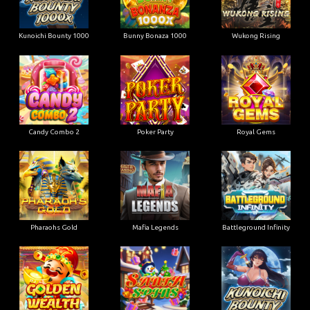
Kunoichi Bounty 1000
Bunny Bonaza 1000
Wukong Rising
Candy Combo 2
Poker Party
Royal Gems
Pharaohs Gold
Mafia Legends
Battleground Infinity